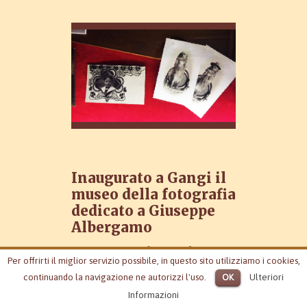
Inaugurato a Gangi il
museo della fotografia
dedicato a Giuseppe
Albergamo
Si dice che la
fotografia
sia il
Per offrirti il miglior servizio possibile, in questo sito utilizziamo i cookies,
miracolo solare in cui l’artista
continuando la navigazione ne autorizzi l'uso.
OK
Ulteriori
collabora con il Sole. Una
Informazioni
macchina, quella fotografica,