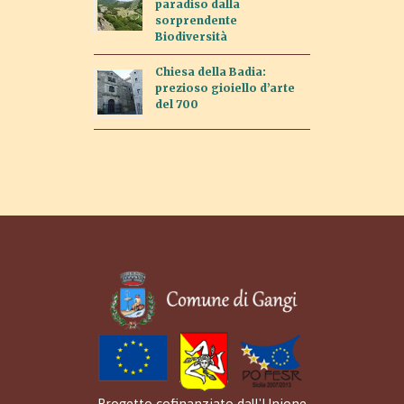
paradiso dalla
sorprendente
Biodiversità
Chiesa della Badia:
prezioso gioiello d’arte
del 700
Progetto cofinanziato dall'Unione