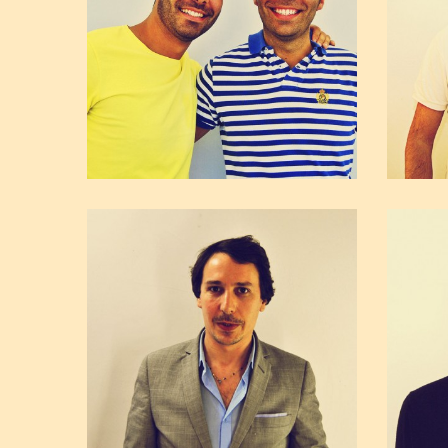
Aldo e Carmelo Conte
Hotel Miramonti
Fabrizio e Domenico Duca
Centro Risparmio Discount