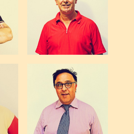
izzo
Carmelo Seminara
Trattoria del borgo Antica Lanterna
Alimentari Seminara
ata
Antonio Blando
Csm Servizi