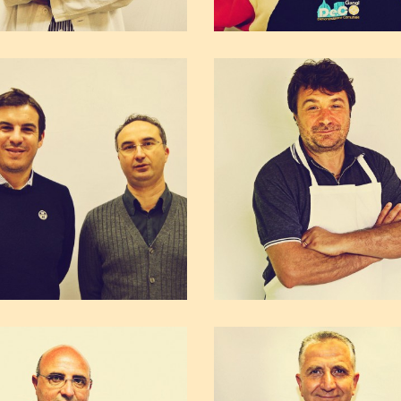
Antonio Gallina
Alberto Virga
Farmacia Gallina
Antichi Sapori delle Mad