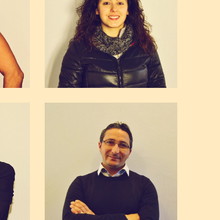
ula
Giuseppe Sottile
riato
Tabaccheria
Ilaria Messineo
Torronificio delle Madonie