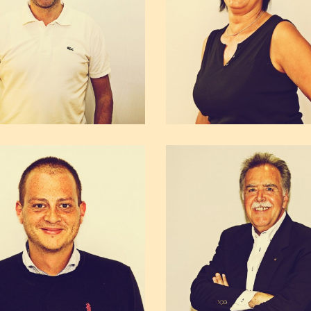
Santino Patti
Francesco Docc
Patti Santino Impianti
Mobili su misura - antiqua
Santino Blando
Gaetana Muni
Ghino Pelletteria
Sottosopra Pub