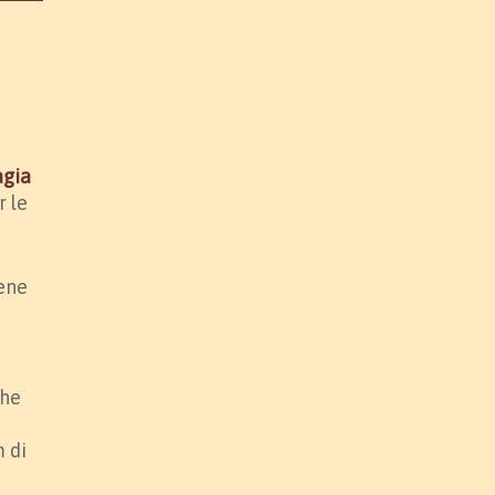
gia
 le
iene
che
m di