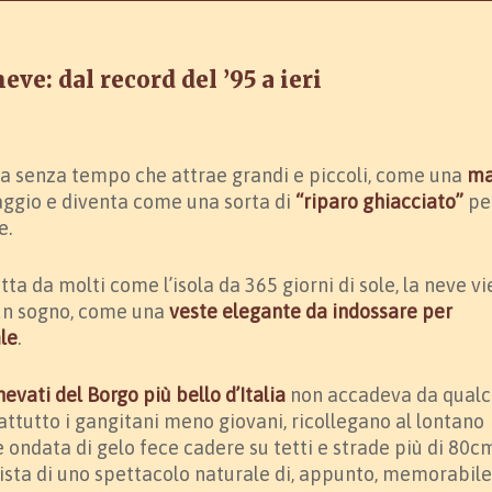
eve: dal record del ’95 a ieri
a senza tempo che attrae grandi e piccoli, come una
ma
aggio e diventa come una sorta di
“riparo ghiacciato”
per
e.
itta da molti come l’isola da 365 giorni di sole, la neve v
 un sogno, come una
veste elegante da indossare per
le
.
nnevati del Borgo più bello d’Italia
non accadeva da qual
ttutto i gangitani meno giovani, ricollegano al lontano
 ondata di gelo fece cadere su tetti e strade più di 80c
sta di uno spettacolo naturale di, appunto, memorabile