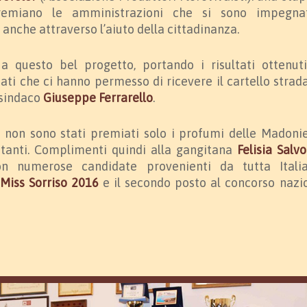
premiano le amministrazioni che si sono impegna
anche attraverso l’aiuto della cittadinanza.
 questo bel progetto, portando i risultati ottenut
ltati che ci hanno permesso di ricevere il cartello strada
 sindaco
Giuseppe Ferrarello
.
 non sono stati premiati solo i profumi delle Madoni
itanti. Complimenti quindi alla gangitana
Felisia Salvo
on numerose candidate provenienti da tutta Itali
i
Miss Sorriso 2016
e il secondo posto al concorso nazi