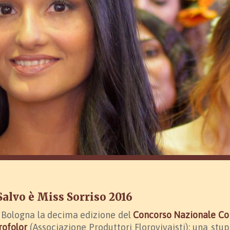
Salvo è Miss Sorriso 2016
a Bologna la decima edizione del
Concorso Nazionale C
rofolor
(Associazione Produttori Florovivaisti): una stu