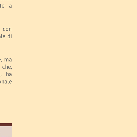
te a
i con
le di
e, ma
che,
a, ha
onale