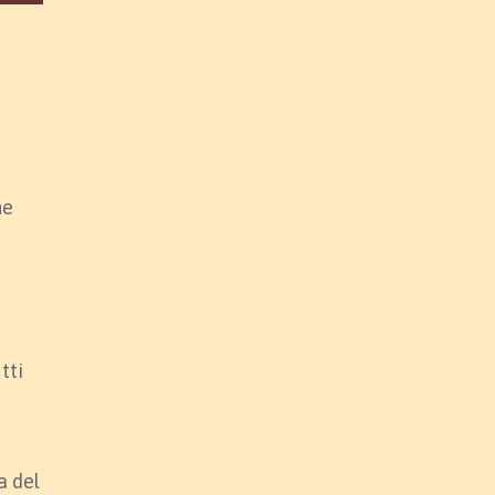
ne
tti
a del