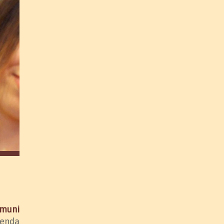
omuni
penda