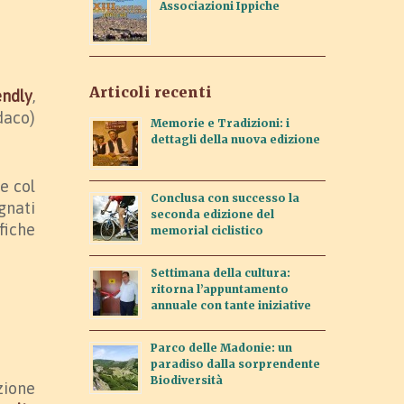
Associazioni Ippiche
Articoli recenti
endly
,
daco)
Memorie e Tradizioni: i
dettagli della nuova edizione
ne col
Conclusa con successo la
gnati
seconda edizione del
fiche
memorial ciclistico
Settimana della cultura:
ritorna l’appuntamento
annuale con tante iniziative
Parco delle Madonie: un
paradiso dalla sorprendente
Biodiversità
zione