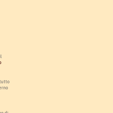
l
o
tutto
terno
no di