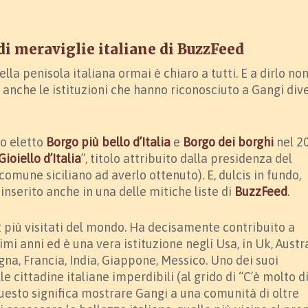
di meraviglie italiane di BuzzFeed
ella penisola italiana ormai è chiaro a tutti. E a dirlo no
a anche le istituzioni che hanno riconosciuto a Gangi dive
to eletto
Borgo più bello d’Italia
e
Borgo dei borghi
nel 2
Gioiello d’Italia
”, titolo attribuito dalla presidenza del
 comune siciliano ad averlo ottenuto). E, dulcis in fundo,
 inserito anche in una delle mitiche liste di
BuzzFeed
.
t più visitati del mondo. Ha decisamente contribuito a
imi anni ed è una vera istituzione negli Usa, in Uk, Austra
na, Francia, India, Giappone, Messico. Uno dei suoi
le cittadine italiane imperdibili (al grido di “C’è molto d
uesto significa mostrare Gangi a una comunità di oltre