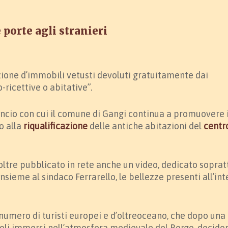
e porte agli stranieri
zione d’immobili vetusti devoluti gratuitamente dai
o-ricettive o abitative”.
uncio con cui il comune di Gangi continua a promuovere i
to alla
riqualificazione
delle antiche abitazioni del
centr
noltre pubblicato in rete anche un video, dedicato soprat
 insieme al sindaco Ferrarello, le bellezze presenti all’in
 numero di turisti europei e d’oltreoceano, che dopo una
oli immersi nell’atmosfera medievale del Borgo, decido