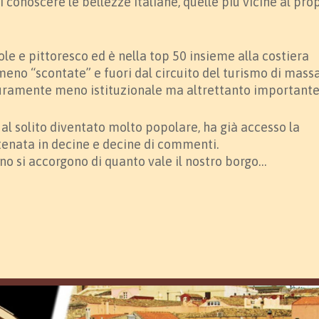
di conoscere le bellezze italiane, quelle più vicine al pro
ole e pittoresco ed è nella top 50 insieme alla costiera
meno “scontate” e fuori dal circuito del turismo di massa
curamente meno istituzionale ma altrettanto importante
al solito diventato molto popolare, ha già accesso la
atenata in decine e decine di commenti.
ano si accorgono di quanto vale il nostro borgo…