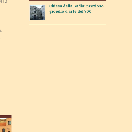
prio
Chiesa della Badia: prezioso
gioiello d’arte del 700
.
.