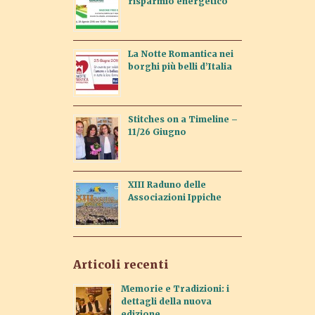
risparmio energetico
La Notte Romantica nei
borghi più belli d’Italia
Stitches on a Timeline –
11/26 Giugno
XIII Raduno delle
Associazioni Ippiche
Articoli recenti
Memorie e Tradizioni: i
dettagli della nuova
edizione