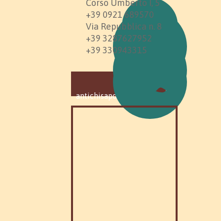
Corso Umberto I, 5
+39 0921 689570
Via Repubblica n. 8
+39 3287627952
+39 330943315
antichisaporimadoniti.it