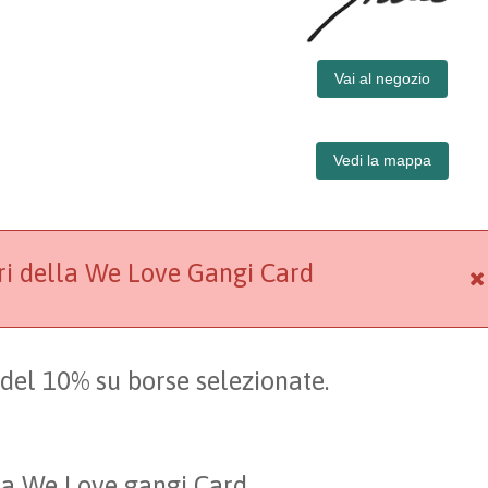
Vai al negozio
Vedi la mappa
ori della We Love Gangi Card
 del 10% su borse selezionate.
lla We Love gangi Card.