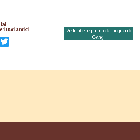
fai
 i tuoi amici
Vedi tutte le promo dei negozi di
Gangi
il
Facebook
Twitter