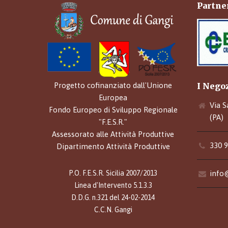
Partner
I Nego
Progetto cofinanziato dall'Unione
Europea
Via S
Fondo Europeo di Sviluppo Regionale
(PA)
"F.E.S.R."
Assessorato alle Attività Produttive
330 
Dipartimento Attività Produttive
info@
P.O. F.E.S.R. Sicilia 2007/2013
Linea d'Intervento 5.1.3.3
D.D.G. n.321 del 24-02-2014
C.C.N. Gangi