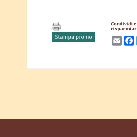
Condividi e 
risparmiare
Stampa promo
Ema