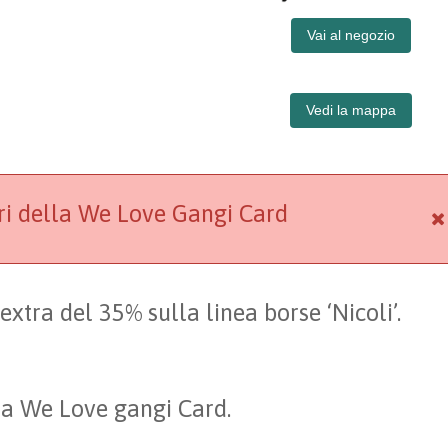
Vai al negozio
Vedi la mappa
ori della We Love Gangi Card
extra del 35% sulla linea borse ‘Nicoli’.
lla We Love gangi Card.