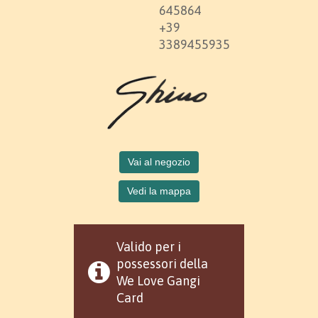
645864
+39
3389455935
Vai al negozio
Vedi la mappa
Valido per i
possessori della
We Love Gangi
Card