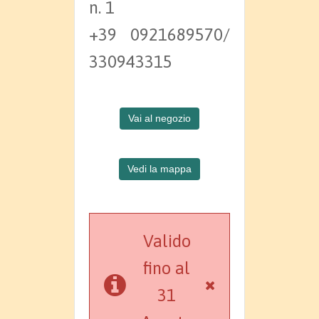
n. 1
+39 0921689570/
330943315
Vai al negozio
Vedi la mappa
Valido
fino al
31