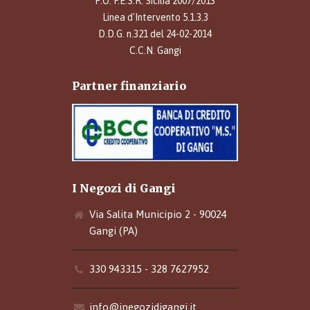
P.O. F.E.S.R. Sicilia 2007/2013
Linea d'Intervento 5.1.3.3
D.D.G. n.321 del 24-02-2014
C.C.N. Gangi
Partner finanziario
I Negozi di Gangi
Via Salita Municipio 2 - 90024
Gangi (PA)
330 943315 - 328 7627952
info@inegozidigangi.it