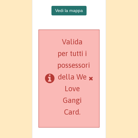
Vedi la mappa
Valida
per tutti i
possessori
della We
Love
Gangi
Card.