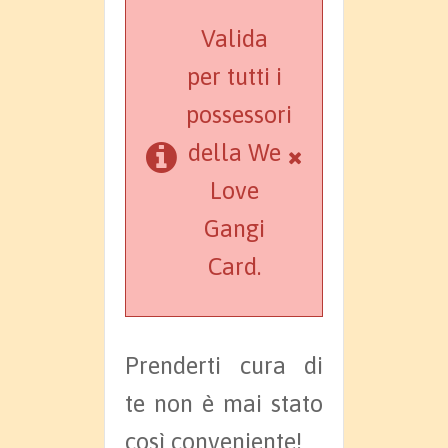
Valida
per tutti i
possessori
della We
Love
Gangi
Card.
Prenderti cura di
te non è mai stato
così conveniente!