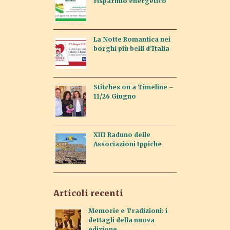
risparmio energetico
La Notte Romantica nei
borghi più belli d’Italia
Stitches on a Timeline –
11/26 Giugno
XIII Raduno delle
Associazioni Ippiche
Articoli recenti
Memorie e Tradizioni: i
dettagli della nuova
edizione