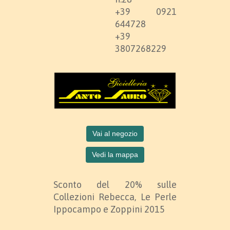
+39 0921
644728
+39
3807268229
Vai al negozio
Vedi la mappa
Sconto del 20% sulle
Collezioni Rebecca, Le Perle
Ippocampo e Zoppini 2015