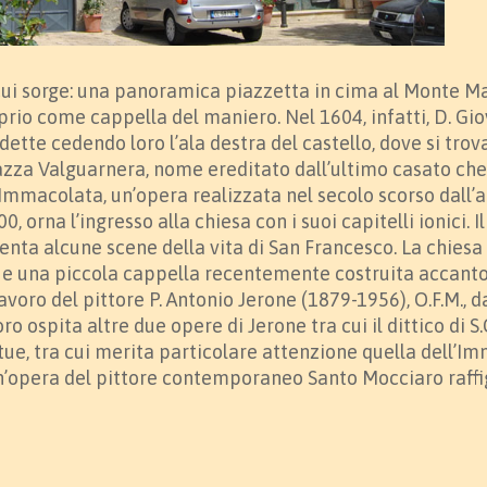
cui sorge: una panoramica piazzetta in cima al Monte Mar
prio come cappella del maniero. Nel 1604, infatti, D. Giov
dette cedendo loro l’ala destra del castello, dove si trov
azza Valguarnera, nome ereditato dall’ultimo casato che 
mmacolata, un’opera realizzata nel secolo scorso dall’a
0, orna l’ingresso alla chiesa con i suoi capitelli ionici.
enta alcune scene della vita di San Francesco. La chiesa 
io e una piccola cappella recentemente costruita accanto 
oro del pittore P. Antonio Jerone (1879-1956), O.F.M., d
o ospita altre due opere di Jerone tra cui il dittico di S.G
tue, tra cui merita particolare attenzione quella dell’I
un’opera del pittore contemporaneo Santo Mocciaro raff