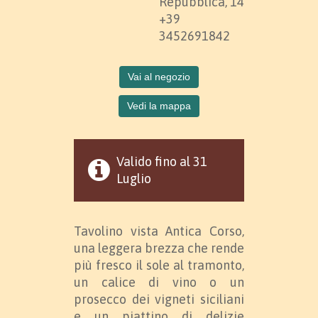
Repubblica, 14
+39
3452691842
Vai al negozio
Vedi la mappa
Valido fino al 31
Luglio
Tavolino vista Antica Corso,
una leggera brezza che rende
più fresco il sole al tramonto,
un calice di vino o un
prosecco dei vigneti siciliani
e un piattino di delizie